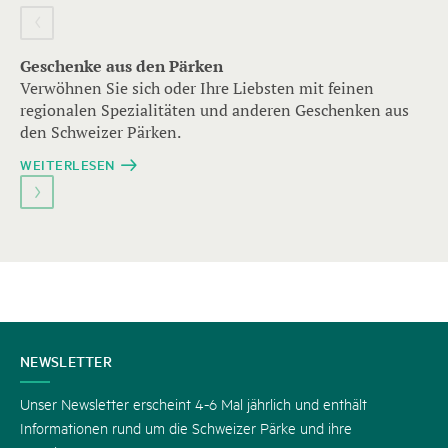
Element
mit
Geschenke aus den Pärken
mehreren
Verwöhnen Sie sich oder Ihre Liebsten mit feinen
Einträgen.
regionalen Spezialitäten und anderen Geschenken aus
Zum
den Schweizer Pärken.
Navigieren
WEITERLESEN
Pfeil-
Tasten
verwenden.
H
KONTAKT
NEWSLETTER
P
P
Unser Newsletter erscheint 4-6 Mal jährlich und enthält
Informationen rund um die Schweizer Pärke und ihre