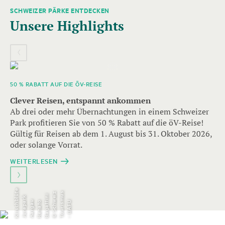
SCHWEIZER PÄRKE ENTDECKEN
Es
Unsere Highlights
folgt
ein
Karussell-
Element
mit
mehreren
50 % RABATT AUF DIE ÖV-REISE
F
Einträgen.
Clever Reisen, entspannt ankommen
M
Zum
Ab drei oder mehr Übernachtungen in einem Schweizer
G
Navigieren
Park profitieren Sie von 50 % Rabatt auf die öV-Reise!
D
Pfeil-
Gültig für Reisen ab dem 1. August bis 31. Oktober 2026,
oder solange Vorrat.
Tasten
verwenden.
WEITERLESEN
K
i
r
s
c
h
l
ü
t
e
J
u
r
a
p
r
A
a
r
g
a
z
s
i
i
u
k
b
a
u
R
e
n
a
t
o
B
a
g
a
t
t
i
n
©
S
c
h
w
e
T
o
u
r
i
s
m
-
B
A
F
U