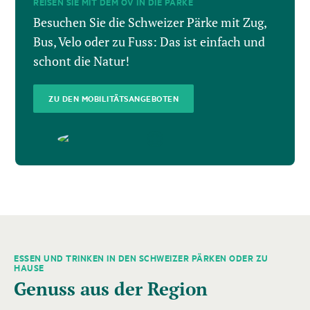
REISEN SIE MIT DEM ÖV IN DIE PÄRKE
Besuchen Sie die Schweizer Pärke mit Zug,
Bus, Velo oder zu Fuss: Das ist einfach und
schont die Natur!
ZU DEN MOBILITÄTSANGEBOTEN
ESSEN UND TRINKEN IN DEN SCHWEIZER PÄRKEN ODER ZU
Es
HAUSE
folgt
Genuss aus der Region
ein
Karussell-