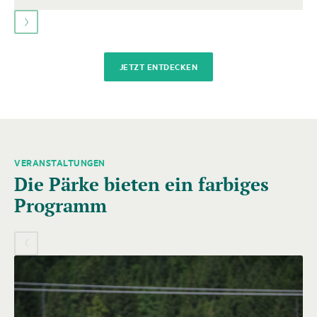
JETZT ENTDECKEN
VERANSTALTUNGEN
Es
Die Pärke bieten ein farbiges
folgt
ein
Programm
Karussell-
Element
mit
mehreren
Einträgen.
Zum