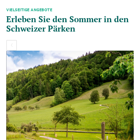
VIELSEITIGE ANGEBOTE
Es
Erleben Sie den Sommer in den
folgt
ein
Schweizer Pärken
Karussell-
Element
mit
mehreren
Einträgen.
Zum
Navigieren
Pfeil-
Tasten
verwenden.