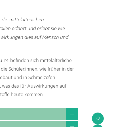
ch Schweizer Pärke»
 die mittelalterlichen
atur und Landschaft schützen, den ländlichen Raum beleben und
ollen erfährt und erlebt sie wie
ern: Diesen Auftrag setzen sie seit knapp 20 Jahren mit grossem
olgreich um. Sie stossen aber auch an Grenzen und werden von
swirkungen dies auf Mensch und
ht immer verstanden. Im kürzlich publizierten «Weissbuch
Expertinnen und Experten von aussen auf die Pärke und
ingungen.
. M. befinden sich mittelalterliche
die Schüler:innen, wie früher in der
gebaut und in Schmelzöfen
h, was das für Auswirkungen auf
toffe heute kommen.
i