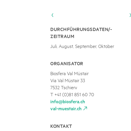
Naturpar
Regionaler Naturpark Schaffhausen
NATURPARK BEVERIN
09
AUGUST
Parc Ela
Parc naturel régional Gruyère Pays-
Alpfest und Einweihung Energia Cu
d'Enhaut
Biosfera
Einweihung des Energiesystems Curtginatsch s
DURCHFÜHRUNGSDATEN/-
ZEITRAUM
Juli, August, September, Oktober
ORGANISATOR
Biosfera Val Müstair
Via Val Müstair 33
7532 Tschierv
T +41 (0)81 851 60 70
info@biosfera.ch
val-muestair.ch
KONTAKT