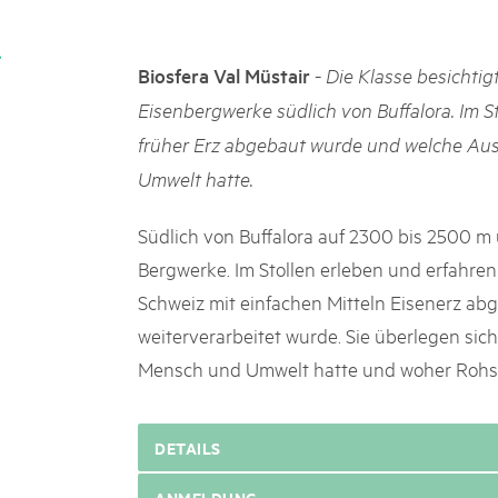
k Beverin
02. DEZ. 2025
rtginatsch
Publikation «Weissbu
 Val Müstair
-
Biosfera Val Müstair
Die Klasse besichtigt
owie Alpfest
Die Schweizer Pärke sollen N
Eisenbergwerke südlich von Buffalora. Im St
die regionale Wirtschaft förd
Engagement und durchaus erf
früher Erz abgebaut wurde und welche Au
Politik und Öffentlichkeit nic
Umwelt hatte.
Schweizer Pärke» blicken 11 
beleuchten deren Rahmenbed
Südlich von Buffalora auf 2300 bis 2500 m ü
Bergwerke. Im Stollen erleben und erfahren 
Schweiz mit einfachen Mitteln Eisenerz ab
weiterverarbeitet wurde. Sie überlegen sic
Mensch und Umwelt hatte und woher Rohs
DETAILS
ANMELDUNG