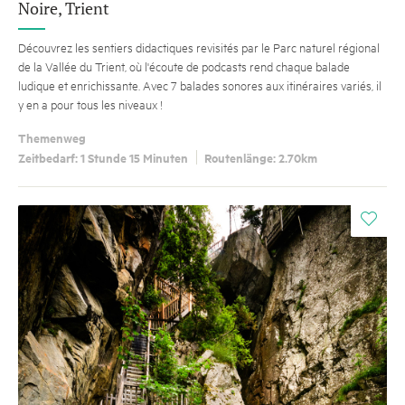
Noire, Trient
Découvrez les sentiers didactiques revisités par le Parc naturel régional
de la Vallée du Trient, où l'écoute de podcasts rend chaque balade
ludique et enrichissante. Avec 7 balades sonores aux itinéraires variés, il
y en a pour tous les niveaux !
Themenweg
Zeitbedarf: 1 Stunde 15 Minuten
Routenlänge: 2.70km
i