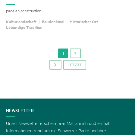
page en construction
Kulturlandschaft
Baudenkmal
Historischer Ort
Lebendige Tradition
1
2
LETZTE
p
KONTAKT
NEWSLETTER
Unser Newsletter erscheint 4-6 Mal jährlich und enthält
Informationen rund um die Schweizer Pärke und ihre