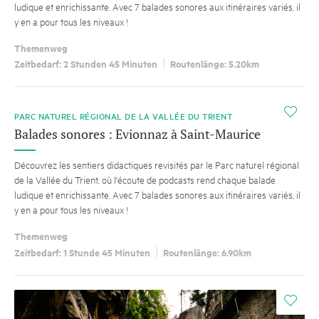
ludique et enrichissante. Avec 7 balades sonores aux itinéraires variés, il
y en a pour tous les niveaux !
Themenweg
Zeitbedarf: 2 Stunden 45 Minuten
Routenlänge: 5.20km
i
PARC NATUREL RÉGIONAL DE LA VALLÉE DU TRIENT
Balades sonores : Evionnaz à Saint-Maurice
Découvrez les sentiers didactiques revisités par le Parc naturel régional
de la Vallée du Trient, où l'écoute de podcasts rend chaque balade
ludique et enrichissante. Avec 7 balades sonores aux itinéraires variés, il
y en a pour tous les niveaux !
Themenweg
Zeitbedarf: 1 Stunde 45 Minuten
Routenlänge: 6.90km
i