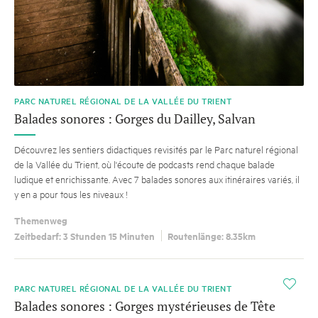
PARC NATUREL RÉGIONAL DE LA VALLÉE DU TRIENT
Balades sonores : Gorges du Dailley, Salvan
Découvrez les sentiers didactiques revisités par le Parc naturel régional
de la Vallée du Trient, où l'écoute de podcasts rend chaque balade
ludique et enrichissante. Avec 7 balades sonores aux itinéraires variés, il
y en a pour tous les niveaux !
Themenweg
Zeitbedarf: 3 Stunden 15 Minuten
Routenlänge: 8.35km
i
PARC NATUREL RÉGIONAL DE LA VALLÉE DU TRIENT
Balades sonores : Gorges mystérieuses de Tête