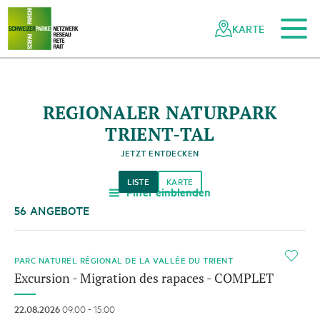
Zum Hauptinhalt
Zur mobilen Navigation
Zur Suche
Zum Fussbereich
Zur Sitemap
Navigieren
Schnellnavigation
in
KARTE
Netzwerk
Schweizer
Pärke
REGIONALER NATURPARK
TRIENT-TAL
JETZT ENTDECKEN
LISTE
KARTE
Filter einblenden
a
56 ANGEBOTE
i
PARC NATUREL RÉGIONAL DE LA VALLÉE DU TRIENT
Excursion - Migration des rapaces - COMPLET
22.08.2026
09:00 - 15:00