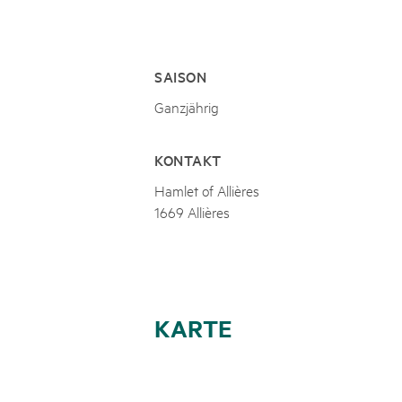
Naturpar
Regionaler Naturpark Schaffhausen
UNESCO BIOSPHÄRE ENTLEBUCH
07
AUGUST
Parc Ela
Parc naturel régional Gruyère Pays-
Exkursion Karst & Höhlen | 07.08.2
d'Enhaut
Biosfera
Karst- und Höhlenwanderung an der Schratten
SAISON
Ganzjährig
KONTAKT
Hamlet of Allières
1669 Allières
KARTE