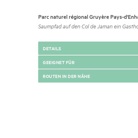
k Beverin
02. DEZ. 2025
026
Publikation «Weissbuc
Parc naturel régional Gruyère Pays-d'Enh
 Val Müstair
fluh.
Die Schweizer Pärke sollen N
Saumpfad auf den Col de Jaman ein Gastho
die regionale Wirtschaft förd
Engagement und durchaus erf
Politik und Öffentlichkeit nic
DETAILS
Schweizer Pärke» blicken 11 
beleuchten deren Rahmenbed
GEEIGNET FÜR
ROUTEN IN DER NÄHE