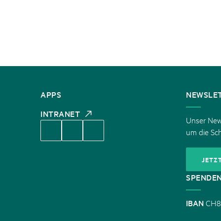
KONTAKT
APPS
NEWSLE
INTRANET
Unser News
um die Sc
JETZ
SPENDE
IBAN
CH8