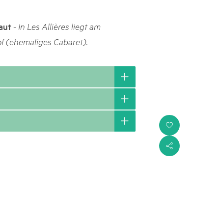
h Schweizer Pärke»
-
aut
In Les Allières liegt am
atur und Landschaft schützen, den ländlichen Raum beleben und
f (ehemaliges Cabaret).
ern: Diesen Auftrag setzen sie seit knapp 20 Jahren mit grossem
olgreich um. Sie stossen aber auch an Grenzen und werden von
ht immer verstanden. Im kürzlich publizierten «Weissbuch
Expertinnen und Experten von aussen auf die Pärke und
ingungen.
i
s