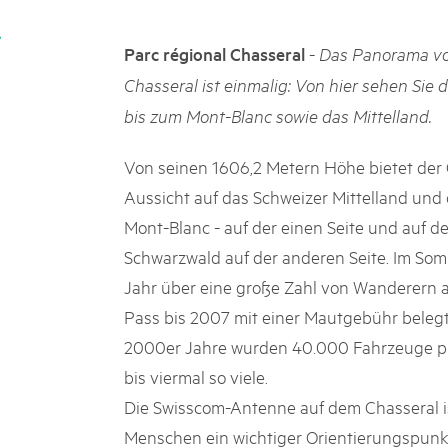
k Beverin
02. DEZ. 2025
DU TRIENT
Publikation «Weissbuc
-
Parc régional Chasseral
Das Panorama vo
 Val Müstair
Die Schweizer Pärke sollen N
Chasseral ist einmalig: Von hier sehen Sie
ure locale !
die regionale Wirtschaft förd
bis zum Mont-Blanc sowie das Mittelland.
Engagement und durchaus erf
Politik und Öffentlichkeit nic
Schweizer Pärke» blicken 11 
Von seinen 1606,2 Metern Höhe bietet der 
beleuchten deren Rahmenbed
Aussicht auf das Schweizer Mittelland und 
Mont-Blanc - auf der einen Seite und auf d
Schwarzwald auf der anderen Seite. Im Som
Jahr über eine große Zahl von Wanderern a
Pass bis 2007 mit einer Mautgebühr belegt w
2000er Jahre wurden 40.000 Fahrzeuge pro 
bis viermal so viele.
Die Swisscom-Antenne auf dem Chasseral i
Menschen ein wichtiger Orientierungspunkt