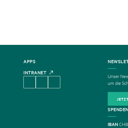
KONTAKT
APPS
NEWSLE
INTRANET
Unser News
um die Sc
JETZ
SPENDE
IBAN
CH8