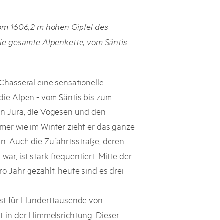
h Schweizer Pärke»
m 1606,2 m hohen Gipfel des
atur und Landschaft schützen, den ländlichen Raum beleben und
 die gesamte Alpenkette, vom Säntis
ern: Diesen Auftrag setzen sie seit knapp 20 Jahren mit grossem
olgreich um. Sie stossen aber auch an Grenzen und werden von
ht immer verstanden. Im kürzlich publizierten «Weissbuch
Expertinnen und Experten von aussen auf die Pärke und
Chasseral eine sensationelle
ingungen.
die Alpen - vom Säntis bis zum
en Jura, die Vogesen und den
mer wie im Winter zieht er das ganze
n. Auch die Zufahrtsstraße, deren
ar, ist stark frequentiert. Mitte der
Jahr gezählt, heute sind es drei-
st für Hunderttausende von
 in der Himmelsrichtung. Dieser