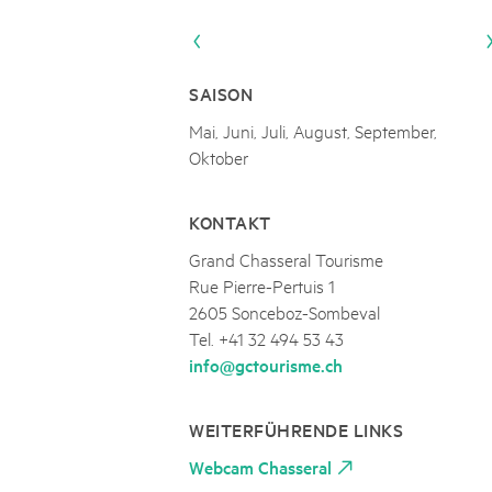
Naturpar
Regionaler Naturpark Schaffhausen
Parc Ela
Parc naturel régional Gruyère Pays-
PARC NATUREL RÉGIONAL DE LA VALLÉE 
08
AUGUST
d'Enhaut
Biosfera
Excursion - Alpage de Fenestral
SAISON
Immersion dans le monde fascinant de l'agricult
Mai, Juni, Juli, August, September,
Oktober
KONTAKT
Grand Chasseral Tourisme
Rue Pierre-Pertuis 1
2605 Sonceboz-Sombeval
Tel. +41 32 494 53 43
info@gctourisme.ch
WEITERFÜHRENDE LINKS
Webcam Chasseral