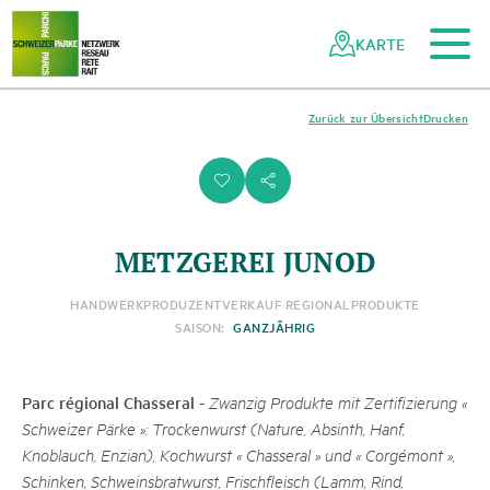
Zum Hauptinhalt
Zur mobilen Navigation
Zur Suche
Zum Fussbereich
Zur Sitemap
Navigieren
Schnellnavigation
in
KARTE
Netzwerk
Schweizer
Pärke
Zurück zur Übersicht
Drucken
i
s
METZGEREI JUNOD
HANDWERK
PRODUZENT
VERKAUF REGIONALPRODUKTE
SAISON:
GANZJÄHRIG
Parc régional Chasseral
-
Zwanzig Produkte mit Zertifizierung «
Schweizer Pärke »: Trockenwurst (Nature, Absinth, Hanf,
Knoblauch, Enzian), Kochwurst « Chasseral » und « Corgémont »,
Schinken, Schweinsbratwurst, Frischfleisch (Lamm, Rind,