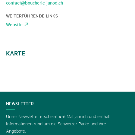
contact@boucherie-junod.ch
WEITERFÜHRENDE LINKS
Website
KARTE
KONTAKT
NEWSLETTER
Unser Newsletter erscheint 4-6 Mal jährlich und enthält
Informationen rund um die Schweizer Pärke und ihre
Angebote.