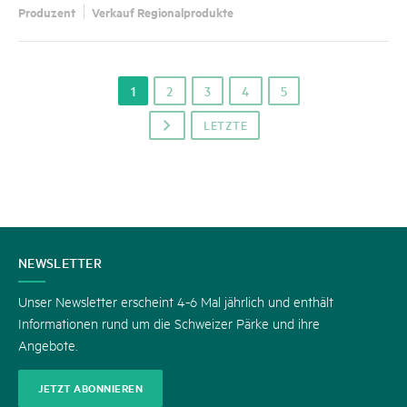
Produzent
Verkauf Regionalprodukte
1
2
3
4
5
LETZTE
p
KONTAKT
NEWSLETTER
Unser Newsletter erscheint 4-6 Mal jährlich und enthält
Informationen rund um die Schweizer Pärke und ihre
Angebote.
JETZT ABONNIEREN