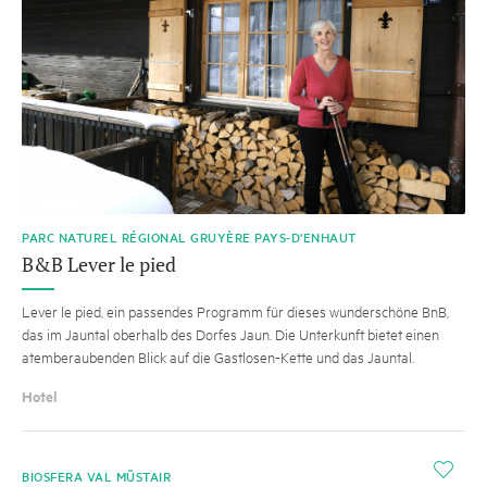
PARC NATUREL RÉGIONAL GRUYÈRE PAYS-D'ENHAUT
B&B Lever le pied
Lever le pied, ein passendes Programm für dieses wunderschöne BnB,
das im Jauntal oberhalb des Dorfes Jaun. Die Unterkunft bietet einen
atemberaubenden Blick auf die Gastlosen-Kette und das Jauntal.
Hotel
i
BIOSFERA VAL MÜSTAIR