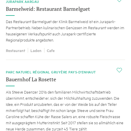
JURAPARK AARGAU
Barmelweid: Restaurant Barmelguet
Das Restaurant Barmelguet der Klinik Barmelweid ist ein Jurapark-
Partnerbetrieb. Neben kulinarischen Genüssen im Restaurant werden im
hauseigenen Verkaufspunkt auch Jurapark-zertifizierte
Regionalprodukte angeboten.
Restaurant
Laden
Cafe
i
PARC NATUREL RÉGIONAL GRUYÈRE PAYS-D'ENHAUT
Bauernhof La Rosette
Als Steeve Daenzer 2016 den familiären Milchwirtschaftsbetrieb
übernimmt, entscheidet er, sich der Milchkuhhaltung zuzuwenden. Die
Idee, ein Produkt anzubieten, das er von der Weide bis auf den Teller
mitverfolgt hat, beschäftigt ihn schon lange. Steeve und seine Frau
Caroline schaffen Kühe der Rasse Salers an, eine robuste Fleischrasse
mit ausgeprägtem Mutterinstinkt. Seit 2017 stellen sie so allmählich eine
neue Herde zusammen, die zurzeit 45 Tiere zählt.