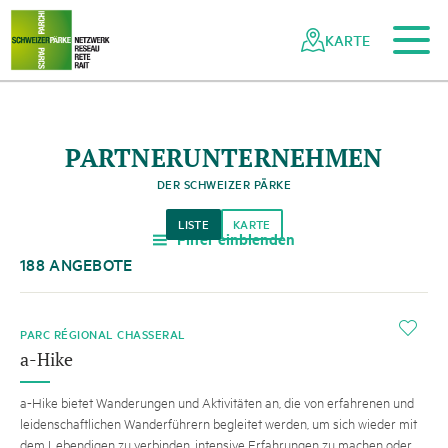
Zum Hauptinhalt
Zur mobilen Navigation
Zur Suche
Zum Fussbereich
Zur Sitemap
Navigieren
Schnellnavigation
in
KARTE
Netzwerk
Schweizer
Pärke
PARTNERUNTERNEHMEN
DER SCHWEIZER PÄRKE
LISTE
KARTE
Filter einblenden
a
188 ANGEBOTE
i
PARC RÉGIONAL CHASSERAL
a-Hike
a-Hike bietet Wanderungen und Aktivitäten an, die von erfahrenen und
leidenschaftlichen Wanderführern begleitet werden, um sich wieder mit
dem Lebendigen zu verbinden, intensive Erfahrungen zu machen oder