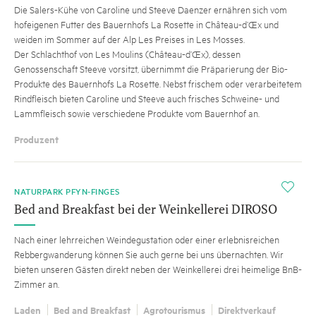
Die Salers-Kühe von Caroline und Steeve Daenzer ernähren sich vom
hofeigenen Futter des Bauernhofs La Rosette in Château-d’Œx und
weiden im Sommer auf der Alp Les Preises in Les Mosses.
Der Schlachthof von Les Moulins (Château-d’Œx), dessen
Genossenschaft Steeve vorsitzt, übernimmt die Präparierung der Bio-
Produkte des Bauernhofs La Rosette. Nebst frischem oder verarbeitetem
Rindfleisch bieten Caroline und Steeve auch frisches Schweine- und
Lammfleisch sowie verschiedene Produkte vom Bauernhof an.
Produzent
i
NATURPARK PFYN-FINGES
Bed and Breakfast bei der Weinkellerei DIROSO
Nach einer lehrreichen Weindegustation oder einer erlebnisreichen
Rebbergwanderung können Sie auch gerne bei uns übernachten. Wir
bieten unseren Gästen direkt neben der Weinkellerei drei heimelige BnB-
Zimmer an.
Laden
Bed and Breakfast
Agrotourismus
Direktverkauf