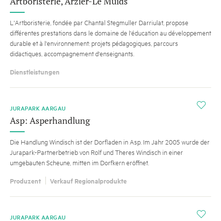
Artboristerie, Arzier-Le Muids
L'Artboristerie, fondée par Chantal Stegmuller Darriulat, propose
différentes prestations dans le domaine de l'éducation au développement
durable et à l'environnement: projets pédagogiques, parcours
didactiques, accompagnement d'enseignants.
Dienstleistungen
i
JURAPARK AARGAU
Asp: Asperhandlung
Die Handlung Windisch ist der Dorfladen in Asp. Im Jahr 2005 wurde der
Jurapark-Partnerbetrieb von Rolf und Theres Windisch in einer
umgebauten Scheune, mitten im Dorfkern eröffnet.
Produzent
Verkauf Regionalprodukte
i
JURAPARK AARGAU