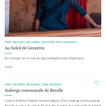
PARC NATUREL RÉGIONAL GRUYÈRE PAYS-D'ENHAUT
Au Soleil de Gruyères
Ein zeitloser Ort im Herzen des mittelalterlichen Städtchens.
Hotel
i
PARC NATUREL RÉGIONAL JURA VAUDOIS
Auberge communale de Berolle
Aline et Andrew Antenen tiennent depuis 2016 l’Auberge communale de
Berolle, au cœur du village. En plus des burgers, leur spécialité, ils mêlent