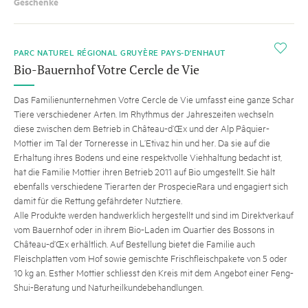
Geschenke
i
PARC NATUREL RÉGIONAL GRUYÈRE PAYS-D'ENHAUT
Bio-Bauernhof Votre Cercle de Vie
Das Familienunternehmen Votre Cercle de Vie umfasst eine ganze Schar
Tiere verschiedener Arten. Im Rhythmus der Jahreszeiten wechseln
diese zwischen dem Betrieb in Château-d’Œx und der Alp Pâquier-
Mottier im Tal der Torneresse in L’Etivaz hin und her. Da sie auf die
Erhaltung ihres Bodens und eine respektvolle Viehhaltung bedacht ist,
hat die Familie Mottier ihren Betrieb 2011 auf Bio umgestellt. Sie hält
ebenfalls verschiedene Tierarten der ProspecieRara und engagiert sich
damit für die Rettung gefährdeter Nutztiere.
Alle Produkte werden handwerklich hergestellt und sind im Direktverkauf
vom Bauernhof oder in ihrem Bio-Laden im Quartier des Bossons in
Château-d’Œx erhältlich. Auf Bestellung bietet die Familie auch
Fleischplatten vom Hof sowie gemischte Frischfleischpakete von 5 oder
10 kg an. Esther Mottier schliesst den Kreis mit dem Angebot einer Feng-
Shui-Beratung und Naturheilkundebehandlungen.