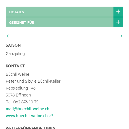
DETAILS
GEEIGNET FÜR
SAISON
Ganzjährig
KONTAKT
Büchli Weine
Peter und Sibylle Büchli-Keller
Rebsiedlung 196
5078 Effingen
Tel. 062 876 10 75
mail@buechli-weine.ch
www.buechli-weine.ch
WEITERFÜHRENDE LINKS