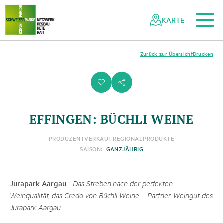
Zum Hauptinhalt
Zur mobilen Navigation
Zur Suche
Zum Fussbereich
Zur Sitemap
Navigieren
Schnellnavigation
in
KARTE
Netzwerk
Schweizer
Pärke
Zurück zur Übersicht
Drucken
i
s
EFFINGEN: BÜCHLI WEINE
PRODUZENT
VERKAUF REGIONALPRODUKTE
SAISON:
GANZJÄHRIG
Jurapark Aargau
-
Das Streben nach der perfekten
Weinqualität, das Credo von Büchli Weine – Partner-Weingut des
Jurapark Aargau