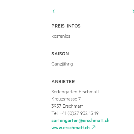
Naturpar
Regionaler Naturpark Schaffhausen
JURAPARK AARGAU
06
AUGUST
Parc Ela
Parc naturel régional Gruyère Pays-
Film Open Air & Kulinarik im MEC
d'Enhaut
Biosfera
Film Open Air & Kulinarik im MECK-Garten
PREIS-INFOS
kostenlos
SAISON
Ganzjährig
ANBIETER
Sortengarten Erschmatt
Kreuzstrasse 7
3957 Erschmatt
Tel. +41 (0)27 932 15 19
sortengarten@erschmatt.ch
www.erschmatt.ch