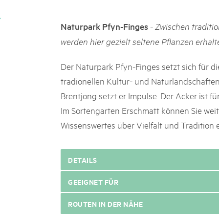
k Beverin
02. DEZ. 2025
K-Garten
Publikation «Weissbuc
-
Naturpark Pfyn-Finges
Zwischen tradit
 Val Müstair
Die Schweizer Pärke sollen N
werden hier gezielt seltene Pflanzen erhalt
die regionale Wirtschaft förd
Engagement und durchaus erf
Der Naturpark Pfyn-Finges setzt sich für 
Politik und Öffentlichkeit nic
tradionellen Kultur- und Naturlandschaften
Schweizer Pärke» blicken 11 
beleuchten deren Rahmenbed
Brentjong setzt er Impulse. Der Acker ist für
Im Sortengarten Erschmatt können Sie weite
Wissenswertes über Vielfalt und Tradition 
DETAILS
GEEIGNET FÜR
ROUTEN IN DER NÄHE