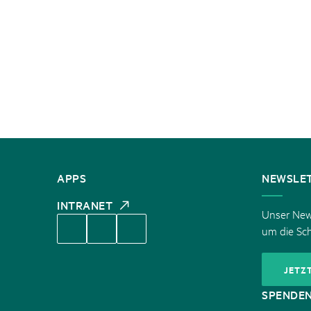
KONTAKT
APPS
NEWSLE
INTRANET
Unser News
um die Sc
JETZ
SPENDE