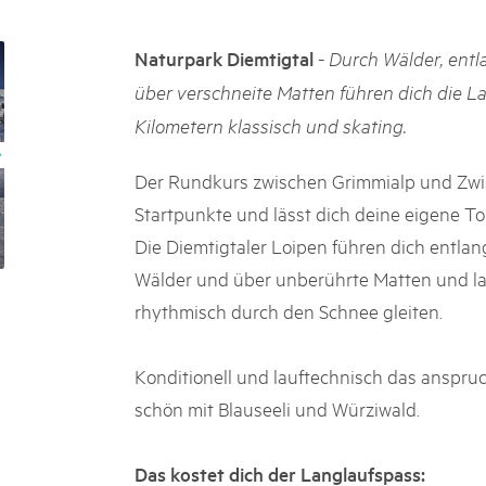
k Beverin
02. DEZ. 2025
K-Garten
Publikation «Weissbuc
-
Naturpark Diemtigtal
Durch Wälder, ent
 Val Müstair
Die Schweizer Pärke sollen N
über verschneite Matten führen dich die La
die regionale Wirtschaft förd
Kilometern klassisch und skating.
Engagement und durchaus erf
Politik und Öffentlichkeit nic
Schweizer Pärke» blicken 11 
Der Rundkurs zwischen Grimmialp und Zwis
beleuchten deren Rahmenbed
Startpunkte und lässt dich deine eigene 
Die Diemtigtaler Loipen führen dich entla
Wälder und über unberührte Matten und la
rhythmisch durch den Schnee gleiten.
Konditionell und lauftechnisch das anspruc
schön mit Blauseeli und Würziwald.
Das kostet dich der Langlaufspass: