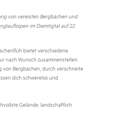
h Schweizer Pärke»
lang von vereisten Bergbächen und
atur und Landschaft schützen, den ländlichen Raum beleben und
nglaufloipen im Diemtigtal auf 22
ern: Diesen Auftrag setzen sie seit knapp 20 Jahren mit grossem
olgreich um. Sie stossen aber auch an Grenzen und werden von
ht immer verstanden. Im kürzlich publizierten «Weissbuch
Expertinnen und Experten von aussen auf die Pärke und
chenflüh bietet verschiedene
ingungen.
Tour nach Wunsch zusammenstellen.
ng von Bergbächen, durch verschneite
ssen dich schwerelos und
hvollste Gelände, landschaftlich