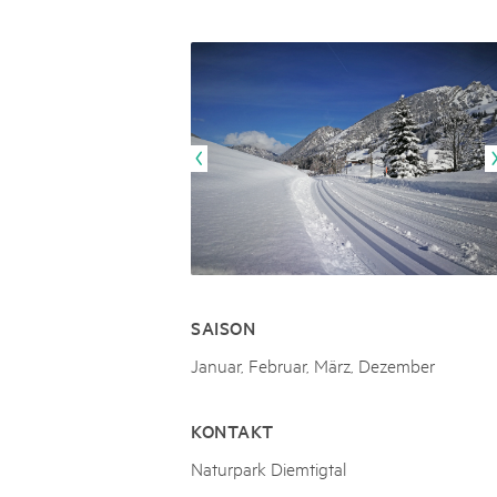
Naturpar
Regionaler Naturpark Schaffhausen
JURAPARK AARGAU
06
AUGUST
Parc Ela
Parc naturel régional Gruyère Pays-
Film Open Air & Kulinarik im MEC
d'Enhaut
Biosfera
Film Open Air & Kulinarik im MECK-Garten
SAISON
Januar, Februar, März, Dezember
KONTAKT
Naturpark Diemtigtal
- -