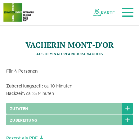
Zum Hauptinhalt
Zur mobilen Navigation
Zur Suche
Zum Fussbereich
Zur Sitemap
Navigieren
Schnellnavigation
in
KARTE
Netzwerk
Schweizer
Pärke
VACHERIN MONT-D'OR
AUS DEM NATURPARK JURA VAUDOIS
Für 4 Personen
Zubereitungszeit:
ca. 10 Minuten
Backzeit:
ca. 25 Minuten
ZUTATEN
ZUBEREITUNG
Rezept als PDF