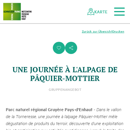
Zum Hauptinhalt
Zur mobilen Navigation
Zur Suche
Zum Fussbereich
Zur Sitemap
Navigieren
Schnellnavigation
in
KARTE
Netzwerk
Schweizer
Pärke
Zurück zur Übersicht
Drucken
i
s
UNE JOURNÉE À L'ALPAGE DE
PÂQUIER-MOTTIER
GRUPPENANGEBOT
Parc naturel régional Gruyère Pays-d'Enhaut
-
Dans le vallon
de la Torneresse, une journée à l’alpage Pâquier-Mottier mêle
dégustation de produits du terroir, découverte d’une exploitation