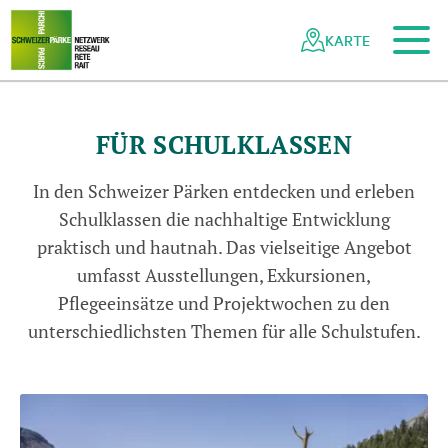
Zum Hauptinhalt
Zur mobilen Navigation
Zur Suche
Zum Fussbereich
Zur Sitemap
Navigieren
Schnellnavigation
in
KARTE
Netzwerk
Schweizer
Pärke
©
N
a
t
u
r
p
a
r
k
D
i
e
m
t
i
g
t
a
l
/
R
a
h
e
l
M
a
z
e
n
a
u
e
Naturpark Diemtigtal
FÜR SCHULKLASSEN
r
In den Schweizer Pärken entdecken und erleben
Schulklassen die nachhaltige Entwicklung
praktisch und hautnah. Das vielseitige Angebot
umfasst Ausstellungen, Exkursionen,
Pflegeeinsätze und Projektwochen zu den
unterschiedlichsten Themen für alle Schulstufen.