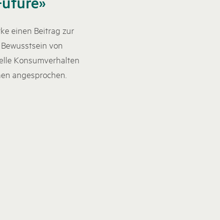
Future»
ke einen Beitrag zur
s Bewusstsein von
uelle Konsumverhalten
nnen angesprochen.