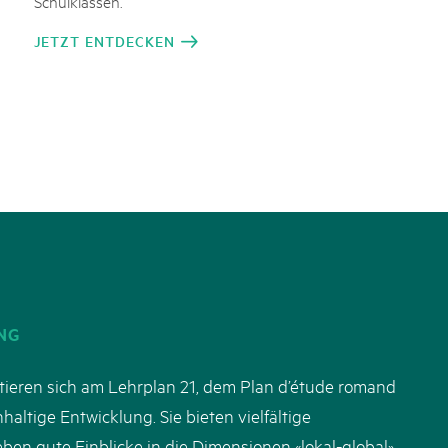
Schulklassen.
JETZT ENTDECKEN
NG
tieren sich am Lehrplan 21, dem Plan d’étude romand
altige Entwicklung. Sie bieten vielfältige
n gute Einblicke in die Dimensionen «lokal-global»