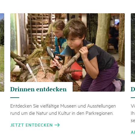
k Beverin
02. DEZ. 2025
DU TRIENT
Publikation «Weissbuc
 Val Müstair
Die Schweizer Pärke sollen N
ure locale !
die regionale Wirtschaft förd
Engagement und durchaus erf
Politik und Öffentlichkeit nic
Schweizer Pärke» blicken 11 
beleuchten deren Rahmenbed
Drinnen entdecken
D
Entdecken Sie vielfältige Museen und Ausstellungen
Vi
rund um die Natur und Kultur in den Parkregionen.
I
s
JETZT ENTDECKEN
A