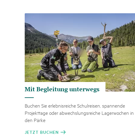
Naturpar
Regionaler Naturpark Schaffhausen
Parc Ela
Parc naturel régional Gruyère Pays-
PARC NATUREL RÉGIONAL DE LA VALLÉE 
08
AUGUST
d'Enhaut
Biosfera
Naturpark Diemtigtal
Excursion - Alpage de Fenestral
Immersion dans le monde fascinant de l'agricult
Mit Begleitung unterwegs
Buchen Sie erlebnisreiche Schulreisen, spannende
Projekttage oder abwechslungsreiche Lagerwochen in
den Pärke
JETZT BUCHEN