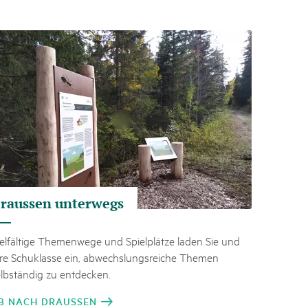
h Schweizer Pärke»
atur und Landschaft schützen, den ländlichen Raum beleben und
ern: Diesen Auftrag setzen sie seit knapp 20 Jahren mit grossem
olgreich um. Sie stossen aber auch an Grenzen und werden von
ht immer verstanden. Im kürzlich publizierten «Weissbuch
Expertinnen und Experten von aussen auf die Pärke und
ingungen.
raussen unterwegs
elfältige Themenwege und Spielplätze laden Sie und
hre Schuklasse ein, abwechslungsreiche Themen
elbständig zu entdecken.
B NACH DRAUSSEN