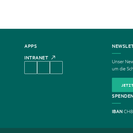
KONTAKT
APPS
NEWSLE
INTRANET
Unser News
um die Sc
JETZ
SPENDE
IBAN
CH8