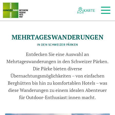
Zum Hauptinhalt
Zur mobilen Navigation
Zur Suche
Zum Fussbereich
Zur Sitemap
Navigieren
Schnellnavigation
in
KARTE
Netzwerk
Schweizer
Pärke
MEHRTAGESWANDERUNGEN
Naturpark Gantrisch
© Christian Meixner
IN DEN SCHWEIZER PÄRKEN
Entdecken Sie eine Auswahl an
Mehrtageswanderungen in den Schweizer Pärken.
Die Pärke bieten diverse
Übernachtungsmöglichkeiten – von einfachen
Berghütten bis hin zu komfortablen Hotels – was
diese Wanderungen zu einem idealen Abenteuer
für Outdoor-Enthusiast:innen macht.