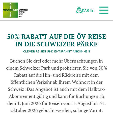
Zum Hauptinhalt
Zur mobilen Navigation
Zur Suche
Zum Fussbereich
Zur Sitemap
Navigieren
Schnellnavigation
in
KARTE
Netzwerk
Schweizer
Pärke
50% RABATT AUF DIE ÖV-REISE
IN DIE SCHWEIZER PÄRKE
© PostAuto
CLEVER REISEN UND ENTSPANNT ANKOMMEN
Buchen Sie drei oder mehr Übernachtungen in
einem Schweizer Park und profitieren Sie von 50%
Rabatt auf die Hin- und Rückreise mit dem
öffentlichen Verkehr ab Ihrem Wohnort in der
Schweiz! Das Angebot ist auch mit dem Halbtax-
Abonnement gültig und kann für Buchungen ab
dem 1. Juni 2026 für Reisen vom 1. August bis 31.
Oktober 2026 gebucht werden, solange Vorrat.