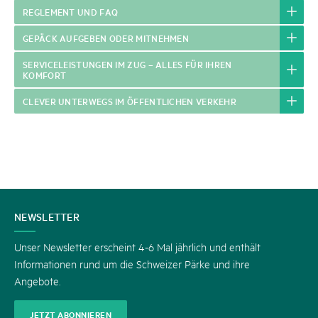
REGLEMENT UND FAQ
GEPÄCK AUFGEBEN ODER MITNEHMEN
SERVICELEISTUNGEN IM ZUG – ALLES FÜR IHREN
KOMFORT
CLEVER UNTERWEGS IM ÖFFENTLICHEN VERKEHR
KONTAKT
NEWSLETTER
Unser Newsletter erscheint 4-6 Mal jährlich und enthält
Informationen rund um die Schweizer Pärke und ihre
Angebote.
JETZT ABONNIEREN