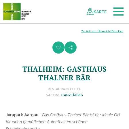
Zum Hauptinhalt
Zur mobilen Navigation
Zur Suche
Zum Fussbereich
Zur Sitemap
Navigieren
Schnellnavigation
in
KARTE
Netzwerk
Schweizer
Pärke
Zurück zur Übersicht
Drucken
i
s
THALHEIM: GASTHAUS
THALNER BÄR
RESTAURANT
HOTEL
SAISON:
GANZJÄHRIG
Jurapark Aargau
-
Das Gasthaus Thalner Bär ist der ideale Ort
für einen gemütlichen Aufenthalt im schönen
Schenkenbergertal.