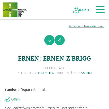
Zum Hauptinhalt
Zur mobilen Navigation
Zur Suche
Zum Fussbereich
Zur Sitemap
Navigieren
Schnellnavigation
in
KARTE
Netzwerk
Schweizer
Pärke
Zurück zur Übersicht
Drucken
i
s
ERNEN: ERNEN-Z'BRIGG
SCHLITTELWEG
ZEITBEDARF:
13 MINUTEN
ROUTENLÄNGE:
1.50 KM
Landschaftspark Binntal
-
Offen
Der Schlittelweg startet in Ernen im Dorf und endet in