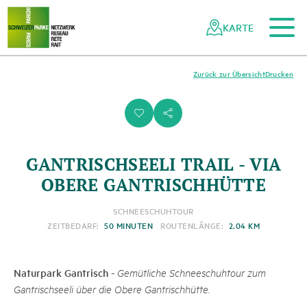
Zum Hauptinhalt
Zur mobilen Navigation
Zur Suche
Zum Fussbereich
Zur Sitemap
Navigieren
Schnellnavigation
in
KARTE
Netzwerk
Schweizer
Pärke
Zurück zur Übersicht
Drucken
i
s
GANTRISCHSEELI TRAIL - VIA
OBERE GANTRISCHHÜTTE
SCHNEESCHUHTOUR
ZEITBEDARF:
50 MINUTEN
ROUTENLÄNGE:
2.04 KM
Naturpark Gantrisch
-
Gemütliche Schneeschuhtour zum
Gantrischseeli über die Obere Gantrischhütte.