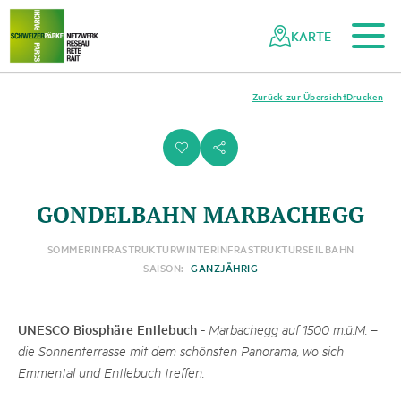
Zum Hauptinhalt
Zur mobilen Navigation
Zur Suche
Zum Fussbereich
Zur Sitemap
Navigieren
Schnellnavigation
in
KARTE
Netzwerk
Schweizer
Pärke
Zurück zur Übersicht
Drucken
i
s
GONDELBAHN MARBACHEGG
SOMMERINFRASTRUKTUR
WINTERINFRASTRUKTUR
SEILBAHN
SAISON:
GANZJÄHRIG
UNESCO Biosphäre Entlebuch
-
Marbachegg auf 1500 m.ü.M. –
die Sonnenterrasse mit dem schönsten Panorama, wo sich
Emmental und Entlebuch treffen.