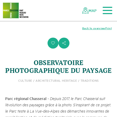
To the main content
To the mobile navigation
To search
To the footer
To the sitemap
Navigating
Quick
the
navigation
MAP
Swiss
parks
network
Back to overview
Print
i
s
OBSERVATOIRE
PHOTOGRAPHIQUE DU PAYSAGE
CULTURE / ARCHITECTURAL HERITAGE / TRADITIONS
Parc régional Chasseral
-
Depuis 2017, le Parc Chasseral suit
l’évolution des paysages grâce à la photo. S’inspirant de ce projet,
le Parc teste à La Vue-des-Alpes des démarches innovantes de