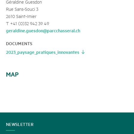
Géraldine Guesdon
Rue Sans-Souci 3
2610 Saint-Imier
T +41 (0)32 942 39 49
geraldine.guesdon@parcchasseral.ch
DOCUMENTS
2023_paysage_pratiques_innovantes
MAP
CONTACT
NEWSLETTER
US