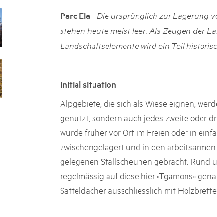
05. MAR. 2025
k Beverin
9th national Swiss pa
-
Parc Ela
Die ursprünglich zur Lagerung 
rtginatsch
Am Donnerstag, 15. Mai 2025, 
 Val Müstair
stehen heute meist leer. Als Zeugen der La
owie Alpfest
dem Programm stehen Speziali
Landschaftselemente wird ein Teil historis
Ständen, Musik und alles, was 
schon jetzt!
Initial situation
Alpgebiete, die sich als Wiese eignen, wer
genutzt, sondern auch jedes zweite oder d
wurde früher vor Ort im Freien oder in ein
zwischengelagert und in den arbeitsarmen
gelegenen Stallscheunen gebracht. Rund u
regelmässig auf diese hier «Tgamons» gen
Satteldächer ausschliesslich mit Holzbrette