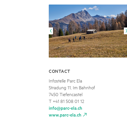
Naturpar
Regionaler Naturpark Schaffhausen
NATURPARK BEVERIN
09
AUGUST
Parc Ela
Parc naturel régional Gruyère Pays-
Alpfest und Einweihung Energia Cu
d'Enhaut
Biosfera
Einweihung des Energiesystems Curtginatsch s
CONTACT
Infostelle Parc Ela
Stradung 11, Im Bahnhof
7450 Tiefencastel
T +41 81 508 01 12
info@parc-ela.ch
www.parc-ela.ch