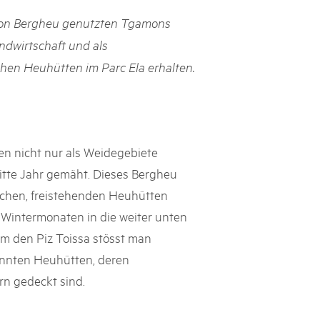
rks market, 15th May 2025
von Bergheu genutzten Tgamons
ist der Pärke-Markt zurück auf dem Bundesplatz in Bern. Auf
ndwirtschaft und als
täten, Degustationen, Spiele und Mitmach-Aktivitäten an den
chen Heuhütten im Parc Ela erhalten.
es braucht für eine gute Zeit. Reservieren Sie sich das Datum
den nicht nur als Weidegebiete
ritte Jahr gemäht. Dieses Bergheu
fachen, freistehenden Heuhütten
 Wintermonaten in die weiter unten
m den Piz Toissa stösst man
annten Heuhütten, deren
rn gedeckt sind.