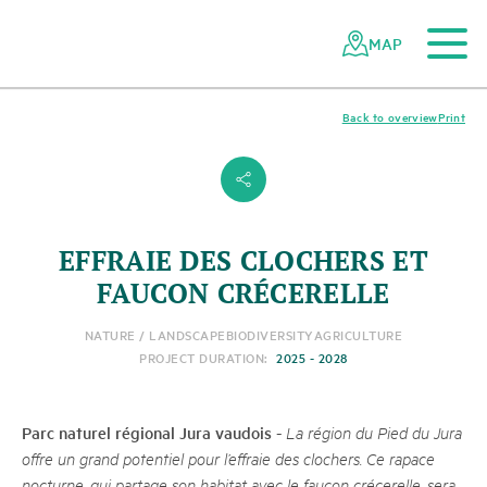
To the main content
To the mobile navigation
To search
To the footer
To the sitemap
Navigating
Quick
the
navigation
MAP
Swiss
parks
network
Back to overview
Print
s
EFFRAIE DES CLOCHERS ET
FAUCON CRÉCERELLE
NATURE / LANDSCAPE
BIODIVERSITY
AGRICULTURE
PROJECT DURATION:
2025 - 2028
Parc naturel régional Jura vaudois
-
La région du Pied du Jura
offre un grand potentiel pour l’effraie des clochers. Ce rapace
nocturne, qui partage son habitat avec le faucon crécerelle, sera