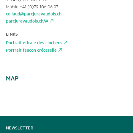
Mobile +41 (0)79 106 06 93
collaud@parcjuravaudois.ch
parcjuravaudois.ch/#
LINKS
Portrait effraie des clochers
Portrait faucon crécerelle
MAP
CONTACT
NEWSLETTER