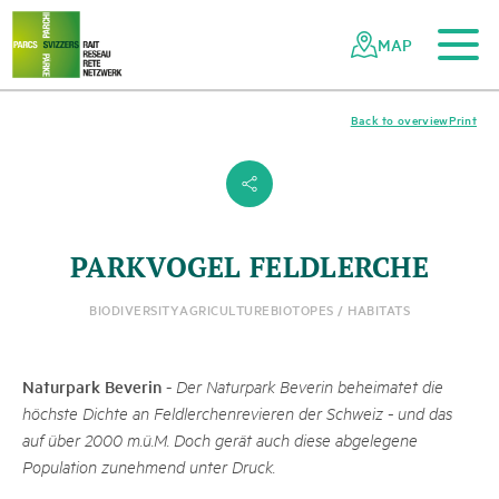
To the main content
To the mobile navigation
To search
To the footer
To the sitemap
Navigating
Quick
the
navigation
MAP
Swiss
parks
network
Back to overview
Print
s
PARKVOGEL FELDLERCHE
BIODIVERSITY
AGRICULTURE
BIOTOPES / HABITATS
Naturpark Beverin
-
Der Naturpark Beverin beheimatet die
höchste Dichte an Feldlerchenrevieren der Schweiz - und das
auf über 2000 m.ü.M. Doch gerät auch diese abgelegene
Population zunehmend unter Druck.