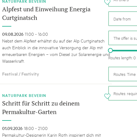
05. MAR. 2025
k Beverin
NATURPARK BEVERIN
i
9th national Swiss pa
Alpfest und Einweihung Energia
K-Garten
Am Donnerstag, 15. Mai 2025, 
Curtginatsch
 Val Müstair
dem Programm stehen Speziali
Ständen, Musik und alles, was 
09.08.2026
11:00 - 16:00
schon jetzt!
The offer is s
Nebst dem Alpfest erhältst du auf der Alp Curtginatsch
auch Einblick in die innovative Versorgung der Alp mit
erneuerbaren Energien – vom Diesel zur Solarenergie und
Routes length: 0
Wasserkraft.
Festival / Festivity
Routes: Time 
Routes: requ
NATURPARK BEVERIN
i
Schritt für Schritt zu deinem
Permakultur-Garten
01.09.2026
18:00 - 21:00
Permakultur-Designerin Karin Roth inspiriert dich mit