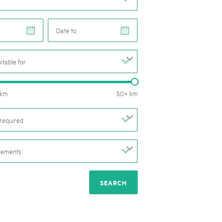
rks market, 15th May 2025
ist der Pärke-Markt zurück auf dem Bundesplatz in Bern. Auf
e
e
täten, Degustationen, Spiele und Mitmach-Aktivitäten an den
es braucht für eine gute Zeit. Reservieren Sie sich das Datum
uitable for
b
Routes length: 0 – 50 km
 km
50+ km
required
b
irements
b