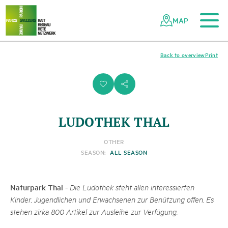
To the main content
To the mobile navigation
To search
To the footer
To the sitemap
Navigating
Quick
the
navigation
MAP
Swiss
parks
network
Back to overview
Print
i
s
LUDOTHEK THAL
OTHER
SEASON:
ALL SEASON
Naturpark Thal
-
Die Ludothek steht allen interessierten
Kinder, Jugendlichen und Erwachsenen zur Benützung offen. Es
stehen zirka 800 Artikel zur Ausleihe zur Verfügung.