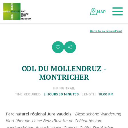
To the main content
To the mobile navigation
To search
To the footer
To the sitemap
Navigating
Quick
the
navigation
MAP
Swiss
parks
network
Back to overview
Print
i
s
COL DU MOLLENDRUZ -
MONTRICHER
HIKING TRAIL
TIME REQUIRED:
2 HOURS 30 MINUTES
LENGTH:
10.00 KM
Parc naturel régional Jura vaudois
-
Diese schöne Wanderung
führt über die kleine Beiz «Buvette de Châtel» bis zum
wunderschönen Aussichtspunkt Croix de Châtel. Der Abstieg