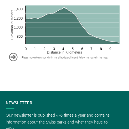
1,400
Elevation in Meters
1,200
1,000
800
0
1
2
3
4
5
6
7
8
9
Distance in Kilometers
Please move the cursor within the altitude profile and follow the route in the map.
CONTACT
NEWSLETTER
US
Our newsletter is published 4-6 times a year and contains
information about the Swiss parks and what they have to
offer.