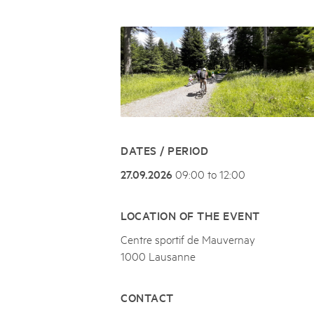
Naturpar
Regionaler Naturpark Schaffhausen
Parc Ela
Parc naturel régional Gruyère Pays-
PARC NATUREL RÉGIONAL DE LA VALLÉE 
08
AUGUST
d'Enhaut
Biosfera
Excursion - Alpage de Fenestral
Immersion dans le monde fascinant de l'agricult
DATES / PERIOD
27.09.2026
09:00 to 12:00
LOCATION OF THE EVENT
Centre sportif de Mauvernay
1000 Lausanne
CONTACT