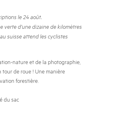
rks market, 15th May 2025
iptions le 24 août.
ist der Pärke-Markt zurück auf dem Bundesplatz in Bern. Auf
täten, Degustationen, Spiele und Mitmach-Aktivitäten an den
 verte d’une dizaine de kilomètres
es braucht für eine gute Zeit. Reservieren Sie sich das Datum
au suisse attend les cyclistes
tion-nature et de la photographie,
un tour de roue ! Une manière
vation forestière.
ré du sac