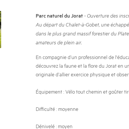
05. MAR. 2025
k Beverin
9th national Swiss pa
DU TRIENT
-
Parc naturel du Jorat
Ouverture des inscr
Am Donnerstag, 15. Mai 2025, 
 Val Müstair
dem Programm stehen Speziali
Au départ du Chalet-à-Gobet, une échappée
ure locale !
Ständen, Musik und alles, was 
dans le plus grand massif forestier du Plate
schon jetzt!
amateurs de plein air.
En compagnie d’un professionnel de l'éduca
découvrez la faune et la flore du Jorat en 
originale d’allier exercice physique et obser
Équipement : Vélo tout chemin et goûter ti
Difficulté : moyenne
Dénivelé : moyen