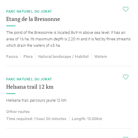
i
PARC NATUREL DU JORAT
Etang de la Bressonne
The pond of the Bressonne is located 849 m above sea level. It has an
area of 1.6 ha. Its maximum depth is 2.20 m and it is fed by three streams
which drain the waters of 45 ha.
Fauna
Flora
Natural landscape / Habitat
Waters
i
PARC NATUREL DU JORAT
Helsana trail 12 km
Helsana trail, parcours jaune 12 km
Other routes
Time required: 1 hour 30 minutes
Length: 12.00km