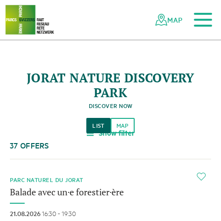
To the main content
To the mobile navigation
To search
To the footer
To the sitemap
Navigating
Quick
the
navigation
MAP
Swiss
parks
network
JORAT NATURE DISCOVERY
PARK
DISCOVER NOW
LIST
MAP
Show filter
a
37 OFFERS
i
PARC NATUREL DU JORAT
Balade avec un·e forestier·ère
21.08.2026
16:30 - 19:30