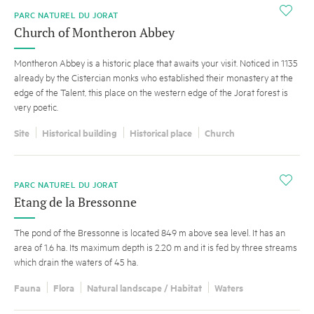
i
PARC NATUREL DU JORAT
Church of Montheron Abbey
Montheron Abbey is a historic place that awaits your visit. Noticed in 1135
already by the Cistercian monks who established their monastery at the
edge of the Talent, this place on the western edge of the Jorat forest is
very poetic.
Site
Historical building
Historical place
Church
i
PARC NATUREL DU JORAT
Etang de la Bressonne
The pond of the Bressonne is located 849 m above sea level. It has an
area of 1.6 ha. Its maximum depth is 2.20 m and it is fed by three streams
which drain the waters of 45 ha.
Fauna
Flora
Natural landscape / Habitat
Waters