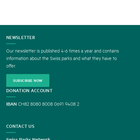
CONTACT
NEWSLETTER
US
Our newsletter is published 4-6 times a year and contains
information about the Swiss parks and what they have to
offer.
SUBSCRIBE NOW
DONATION ACCOUNT
IBAN
CH82 8080 8008 0691 9408 2
CONTACT US
Swiss Parks Network