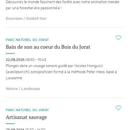
Découvrez le monde fascinant des forêts avec notre animation menée
par un·e forestier·ère passionné·e !
Excursion / Guided tour
i
PARC NATUREL DU JORAT
Bain de son au coeur du Bois du Jorat
22.08.2026
08:50 - 10:45
Plongez dans un voyage sonore guidé par Nicolas Monguzzi
(avecleson.ch), sonopraticien formé à la méthode Peter Hess, basé à
Lausanne.
Nature / Landscape
i
PARC NATUREL DU JORAT
Artisanat sauvage
23.08.2026
13:30 - 16:30