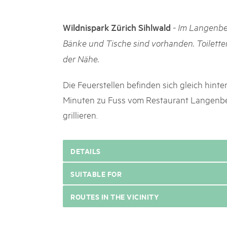
05. MAR. 2025
k Beverin
9th national Swiss pa
026
-
Wildnispark Zürich Sihlwald
Im Langenber
Am Donnerstag, 15. Mai 2025, 
 Val Müstair
fluh.
dem Programm stehen Speziali
Bänke und Tische sind vorhanden. Toilette
Ständen, Musik und alles, was 
der Nähe.
schon jetzt!
Die Feuerstellen befinden sich gleich hinte
Minuten zu Fuss vom Restaurant Langenberg
grillieren.
DETAILS
SUITABLE FOR
ROUTES IN THE VICINITY