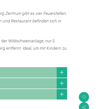
rks market, 15th May 2025
g Zentrum gibt es vier Feuerstellen.
ist der Pärke-Markt zurück auf dem Bundesplatz in Bern. Auf
täten, Degustationen, Spiele und Mitmach-Aktivitäten an den
n und Restaurant befinden sich in
es braucht für eine gute Zeit. Reservieren Sie sich das Datum
r der Wildschweinanlage, nur 5
 entfernt. Ideal, um mit Kindern zu
i
s