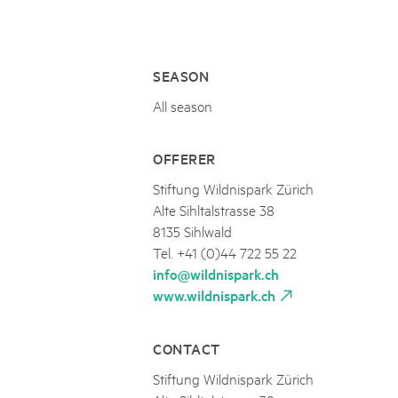
Naturpar
Regionaler Naturpark Schaffhausen
UNESCO BIOSPHÄRE ENTLEBUCH
07
AUGUST
Parc Ela
Parc naturel régional Gruyère Pays-
Exkursion Karst & Höhlen | 07.08.2
d'Enhaut
Biosfera
Karst- und Höhlenwanderung an der Schratten
SEASON
All season
OFFERER
Stiftung Wildnispark Zürich
Alte Sihltalstrasse 38
8135 Sihlwald
Tel. +41 (0)44 722 55 22
info@wildnispark.ch
www.wildnispark.ch
CONTACT
Stiftung Wildnispark Zürich