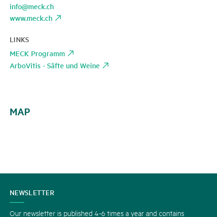
info@meck.ch
www.meck.ch
LINKS
MECK Programm
ArboVitis - Säfte und Weine
MAP
CONTACT
NEWSLETTER
US
Our newsletter is published 4-6 times a year and contains