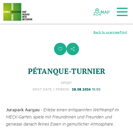
To the main content
To the mobile navigation
To search
To the footer
To the sitemap
Navigating
Quick
the
navigation
MAP
Swiss
parks
network
Back to overview
Print
i
s
PÉTANQUE-TURNIER
SPORT
28.08.2026
NEXT DATE / PERIOD:
13:30
Jurapark Aargau
-
Erlebe einen entspannten Wettkampf im
MECK-Garten, spiele mit Freundinnen und Freunden und
geniesse danach feines Essen in gemütlicher Atmosphäre.