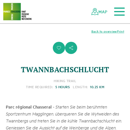
To the main content
To the mobile navigation
To search
To the footer
To the sitemap
Navigating
Quick
the
navigation
MAP
Swiss
parks
network
Back to overview
Print
i
s
TWANNBACHSCHLUCHT
HIKING TRAIL
TIME REQUIRED:
5 HOURS
LENGTH:
10.25 KM
Parc régional Chasseral
-
Starten Sie beim berühmten
Sportzentrum Magglingen, überqueren Sie die Wytweiden des
Twannbergs und treten Sie in die kühle Twannbachschlucht ein.
Geniessen Sie die Aussicht auf die Weinberge und die Alpen.