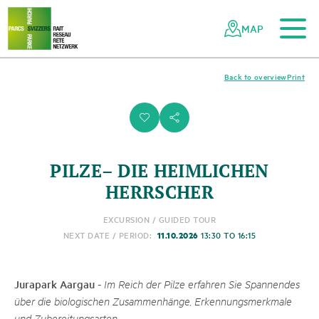
To the main content
To the mobile navigation
To search
To the footer
To the sitemap
Navigating
Quick
the
navigation
MAP
Swiss
parks
network
Back to overview
Print
i
s
PILZE– DIE HEIMLICHEN
HERRSCHER
EXCURSION / GUIDED TOUR
11.10.2026
NEXT DATE / PERIOD:
13:30 TO 16:15
Jurapark Aargau
-
Im Reich der Pilze erfahren Sie Spannendes
über die biologischen Zusammenhänge, Erkennungsmerkmale
und Zubereitungsarten.