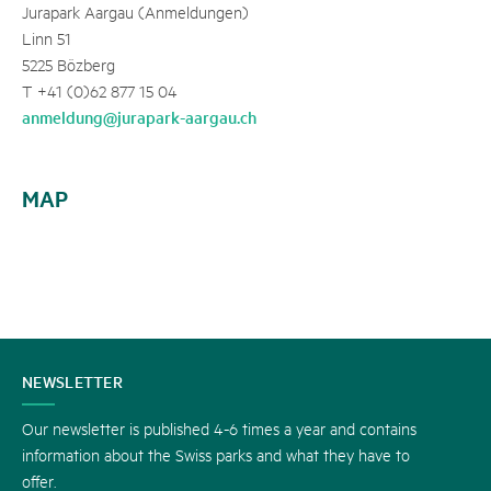
Jurapark Aargau (Anmeldungen)
Linn 51
5225 Bözberg
T +41 (0)62 877 15 04
anmeldung@jurapark-aargau.ch
MAP
CONTACT
NEWSLETTER
US
Our newsletter is published 4-6 times a year and contains
information about the Swiss parks and what they have to
offer.