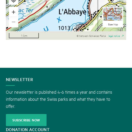
National maps b/w
Aerial Imagery
National maps
Base Map
1 km
© Netzwerk Schweizer Pärke
legal notice
CONTACT
NEWSLETTER
US
Our newsletter is published 4-6 times a year and contains
information about the Swiss parks and what they have to
offer.
SUBSCRIBE NOW
DONATION ACCOUNT