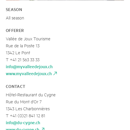
SEASON
All season
OFFERER
Vallée de Joux Tourisme
Rue de la Poste 13
1342 Le Pont
T +41 21 563 33 33
info@myvalleedejoux.ch
www.myvalleedejoux.ch
CONTACT
Hôtel-Restaurant du Cygne
Rue du Mont d'Or 7
1343 Les Charbonnières
T +41 (0)21 841 12 81
info@du-cygne.ch
www.du-cygne.ch