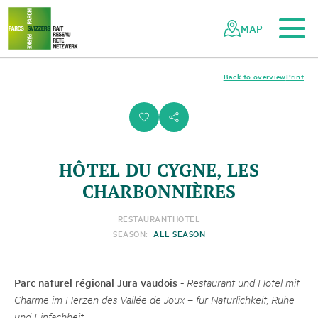
To the main content
To the mobile navigation
To search
To the footer
To the sitemap
Navigating
Quick
the
navigation
MAP
Swiss
parks
network
Back to overview
Print
i
s
HÔTEL DU CYGNE, LES
CHARBONNIÈRES
RESTAURANT
HOTEL
SEASON:
ALL SEASON
Parc naturel régional Jura vaudois
-
Restaurant und Hotel mit
Charme im Herzen des Vallée de Joux – für Natürlichkeit, Ruhe
und Einfachheit.