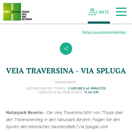
Vers le contenu principal
Vers la navigation mobile
Vers la recherche
Vers la zone des pieds
Vers le plan du site
Naviguer
Navigation
dans
rapide
CARTE
le
réseau
des
Retour au sommaire
Imprimer
parcs
suisses
s
VEIA TRAVERSINA - VIA SPLUGA
RANDONNÉE
ESTIMATION DE TEMPS:
3 HEURES 45 MINUTES
LONGUEUR DU PARCOURS:
11.40 KM
Naturpark Beverin
-
Die Veia Traversina führt von Thusis über
den Traversinersteg in den Naturpark Beverin. Folgen Sie den
Spuren des historischen Säumerpfads (Via Spluga) und