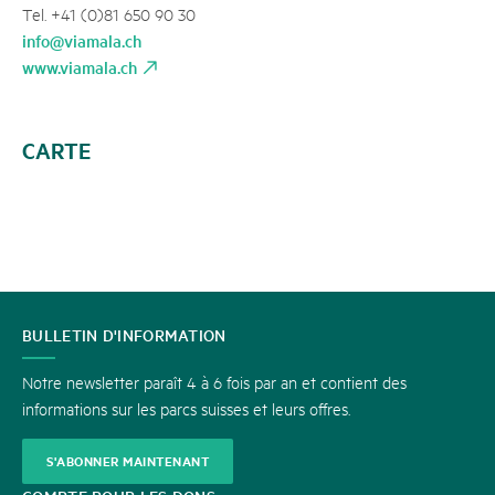
Tel. +41 (0)81 650 90 30
info@viamala.ch
www.viamala.ch
CARTE
CONTACT
BULLETIN D'INFORMATION
Notre newsletter paraît 4 à 6 fois par an et contient des
informations sur les parcs suisses et leurs offres.
S'ABONNER MAINTENANT