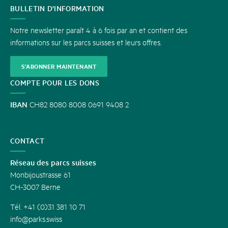
CONTACT
BULLETIN D'INFORMATION
Notre newsletter paraît 4 à 6 fois par an et contient des
informations sur les parcs suisses et leurs offres.
S'ABONNER MAINTENANT
COMPTE POUR LES DONS
IBAN
CH82 8080 8008 0691 9408 2
CONTACT
Réseau des parcs suisses
Monbijoustrasse 61
CH-3007 Berne
Tél. +41 (0)31 381 10 71
info@parks.swiss