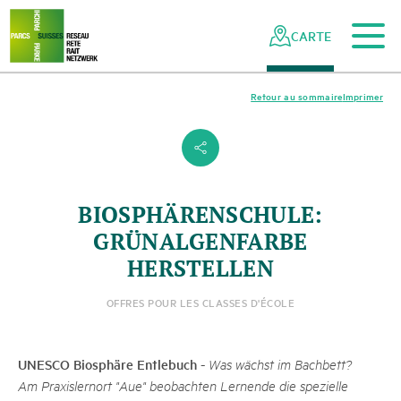
Vers le contenu principal
Vers la navigation mobile
Vers la recherche
Vers la zone des pieds
Vers le plan du site
Naviguer
Navigation
dans
rapide
CARTE
le
réseau
des
Retour au sommaire
Imprimer
parcs
suisses
s
BIOSPHÄRENSCHULE:
GRÜNALGENFARBE
HERSTELLEN
OFFRES POUR LES CLASSES D'ÉCOLE
UNESCO Biosphäre Entlebuch
-
Was wächst im Bachbett?
Am Praxislernort "Aue" beobachten Lernende die spezielle