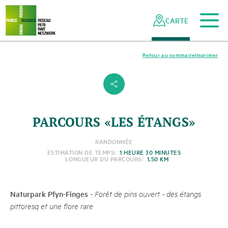
Vers le contenu principal
Vers la navigation mobile
Vers la recherche
Vers la zone des pieds
Vers le plan du site
Naviguer
Navigation
dans
rapide
CARTE
le
réseau
des
Retour au sommaire
Imprimer
parcs
suisses
s
PARCOURS «LES ÉTANGS»
RANDONNÉE
ESTIMATION DE TEMPS:
1 HEURE 30 MINUTES
LONGUEUR DU PARCOURS:
1.50 KM
Naturpark Pfyn-Finges
-
Forêt de pins ouvert - des étangs
pittoresq et une flore rare