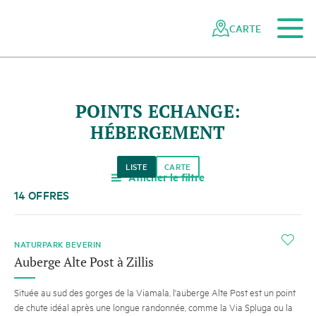
Vers le contenu principal
Vers la navigation mobile
Vers la recherche
Vers la zone des pieds
Vers le plan du site
Naviguer
Navigation
dans
rapide
CARTE
le
réseau
des
parcs
POINTS ECHANGE:
suisses
HÉBERGEMENT
LISTE
CARTE
Afficher le filtre
a
14 OFFRES
i
NATURPARK BEVERIN
Auberge Alte Post à Zillis
Située au sud des gorges de la Viamala, l'auberge Alte Post est un point
de chute idéal après une longue randonnée, comme la Via Spluga ou la