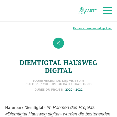
Vers le contenu principal
Vers la navigation mobile
Vers la recherche
Vers la zone des pieds
Vers le plan du site
Naviguer
Navigation
dans
rapide
CARTE
le
réseau
des
Retour au sommaire
Imprimer
parcs
suisses
s
DIEMTIGTAL HAUSWEG
DIGITAL
TOURISME
GESTION DES VISITEURS
CULTURE / CULTURE DU BÂTI / TRADITIONS
DURÉE DU PROJET:
2020 - 2022
Naturpark Diemtigtal
-
Im Rahmen des Projekts
«Diemtigtal Hausweg digital» wurden die bestehenden