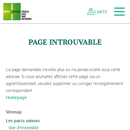
Vers le contenu principal
Vers la navigation mobile
Vers la recherche
Vers la zone des pieds
Vers le plan du site
Naviguer
Navigation
dans
rapide
CARTE
le
réseau
des
parcs
PAGE INTROUVABLE
suisses
La page demandée n'existe plus ou n'a jamais existé sous cette
adresse. Si vous souhaitez afficher cette page via un
signet/bookmark, veuillez supprimer ou corriger l'enregistrement
correspondant.
Homepage
Sitemap
Les parcs suisses
Vue d'ensemble