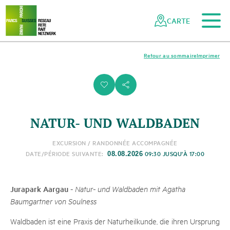
Vers le contenu principal
Vers la navigation mobile
Vers la recherche
Vers la zone des pieds
Vers le plan du site
Naviguer
Navigation
dans
rapide
CARTE
le
réseau
des
Retour au sommaire
Imprimer
parcs
suisses
i
s
NATUR- UND WALDBADEN
EXCURSION / RANDONNÉE ACCOMPAGNÉE
DATE/PÉRIODE SUIVANTE:
09:30 JUSQU'À 17:00
08.08.2026
Jurapark Aargau
-
Natur- und Waldbaden mit Agatha
Baumgartner von Soulness
Waldbaden ist eine Praxis der Naturheilkunde, die ihren Ursprung