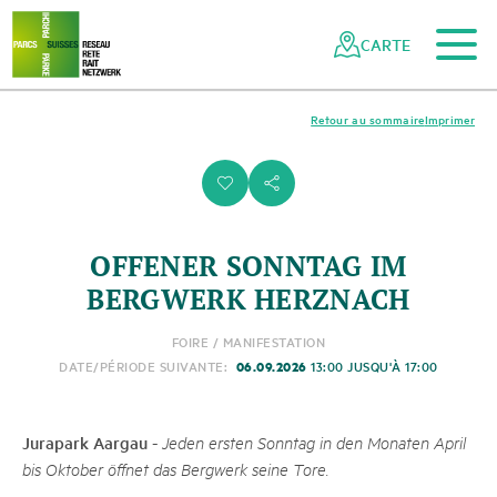
Vers le contenu principal
Vers la navigation mobile
Vers la recherche
Vers la zone des pieds
Vers le plan du site
Naviguer
Navigation
dans
rapide
CARTE
le
réseau
des
Retour au sommaire
Imprimer
parcs
suisses
i
s
OFFENER SONNTAG IM
BERGWERK HERZNACH
FOIRE / MANIFESTATION
06.09.2026
DATE/PÉRIODE SUIVANTE:
13:00 JUSQU'À 17:00
Jurapark Aargau
-
Jeden ersten Sonntag in den Monaten April
bis Oktober öffnet das Bergwerk seine Tore.