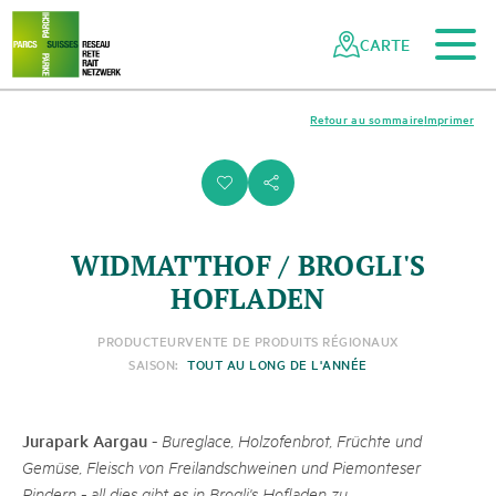
Vers le contenu principal
Vers la navigation mobile
Vers la recherche
Vers la zone des pieds
Vers le plan du site
Naviguer
Navigation
dans
rapide
CARTE
le
réseau
des
Retour au sommaire
Imprimer
parcs
suisses
i
s
WIDMATTHOF / BROGLI'S
HOFLADEN
PRODUCTEUR
VENTE DE PRODUITS RÉGIONAUX
SAISON:
TOUT AU LONG DE L'ANNÉE
Jurapark Aargau
-
Bureglace, Holzofenbrot, Früchte und
Gemüse, Fleisch von Freilandschweinen und Piemonteser
Rindern - all dies gibt es in Brogli's Hofladen zu