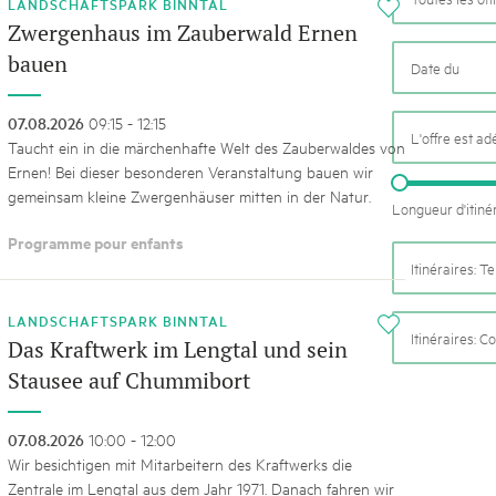
k Beverin
LANDSCHAFTSPARK BINNTAL
i
02. DÉC. 2025
Zwergenhaus im Zauberwald Ernen
026
Le Livre blanc des parc
bauen
 Val Müstair
fluh.
Protéger la nature, préserver 
locale : les parcs suisses remp
07.08.2026
09:15 - 12:15
vingt ans. Mais leurs actions s
L'offre est a
Taucht ein in die märchenhafte Welt des Zauberwaldes von
toujours comprises par le mond
Ernen! Bei dieser besonderen Veranstaltung bauen wir
publié le 2 décembre 2025, don
gemeinsam kleine Zwergenhäuser mitten in der Natur.
sur les parcs et mettent en lum
Longueur d'itiné
Programme pour enfants
Itinéraires: 
LANDSCHAFTSPARK BINNTAL
i
Itinéraires: C
Das Kraftwerk im Lengtal und sein
Stausee auf Chummibort
07.08.2026
10:00 - 12:00
Wir besichtigen mit Mitarbeitern des Kraftwerks die
Zentrale im Lengtal aus dem Jahr 1971. Danach fahren wir