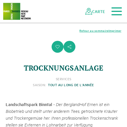
Vers le contenu principal
Vers la navigation mobile
Vers la recherche
Vers la zone des pieds
Vers le plan du site
Naviguer
Navigation
dans
rapide
CARTE
le
réseau
des
Retour au sommaire
Imprimer
parcs
suisses
i
s
TROCKNUNGSANLAGE
SERVICES
SAISON:
TOUT AU LONG DE L'ANNÉE
Landschaftspark Binntal
-
Der BerglandHof Ernen ist ein
Biobetrieb und stellt unter anderem Tees, getrocknete Kräuter
und Trockengemüse her. Ihren professionellen Trockenschrank
stellen sie Externen in Lohnarbeit zur Verfügung.