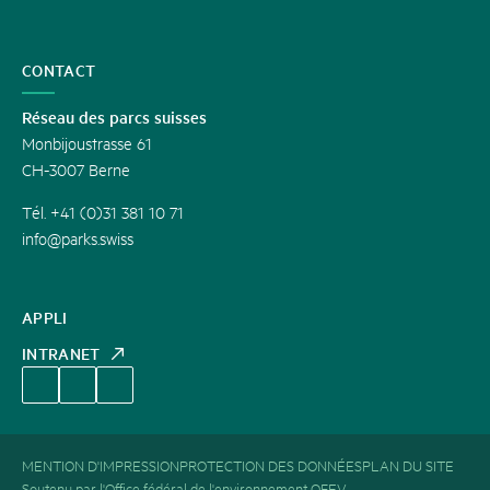
CONTACT
Réseau des parcs suisses
Monbijoustrasse 61
CH-3007 Berne
Tél. +41 (0)31 381 10 71
info@parks.swiss
APPLI
INTRANET
MENTION D'IMPRESSION
PROTECTION DES DONNÉES
PLAN DU SITE
Soutenu par l'Office fédéral de l'environnement OFEV