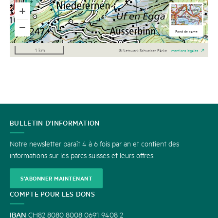
Cartes nationales
Cartes nationales
Photo aérienne
Fond de carte
n/b
1 km
© Netzwerk Schweizer Pärke
mentions légales
CONTACT
BULLETIN D'INFORMATION
Notre newsletter paraît 4 à 6 fois par an et contient des
informations sur les parcs suisses et leurs offres.
S'ABONNER MAINTENANT
COMPTE POUR LES DONS
IBAN
CH82 8080 8008 0691 9408 2