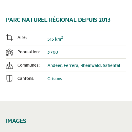
PARC NATUREL RÉGIONAL DEPUIS 2013
Aire:
2
j
515 km
Population:
3'700
f
Communes:
Andeer, Ferrera, Rheinwald, Safiental
k
Cantons:
Grisons
n
IMAGES