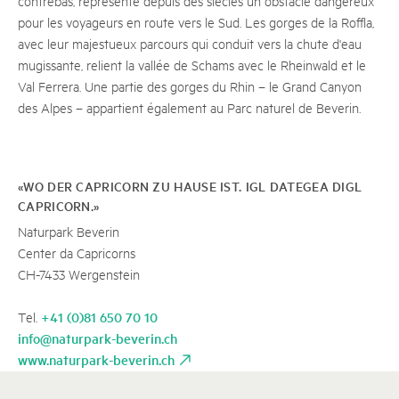
contrebas, représente depuis des siècles un obstacle dangereux
pour les voyageurs en route vers le Sud. Les gorges de la Roffla,
avec leur majestueux parcours qui conduit vers la chute d'eau
mugissante, relient la vallée de Schams avec le Rheinwald et le
Val Ferrera. Une partie des gorges du Rhin – le Grand Canyon
des Alpes – appartient également au Parc naturel de Beverin.
«WO DER CAPRICORN ZU HAUSE IST. IGL DATEGEA DIGL
CAPRICORN.»
Naturpark Beverin
Center da Capricorns
CH-7433 Wergenstein
+41 (0)81 650 70 10
Tel.
info@naturpark-beverin.ch
www.naturpark-beverin.ch