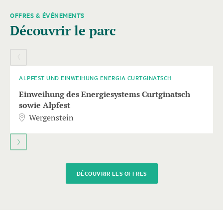
OFFRES & ÉVÉNEMENTS
Il
Découvrir le parc
s'ensuit
un
09
AOÛT
élément
de
carrousel
ALPFEST UND EINWEIHUNG ENERGIA CURTGINATSCH
avec
Einweihung des Energiesystems Curtginatsch
plusieurs
sowie Alpfest
entrées.
Wergenstein
Utiliser
les
touches
fléchées
pour
DÉCOUVRIR LES OFFRES
naviguer.