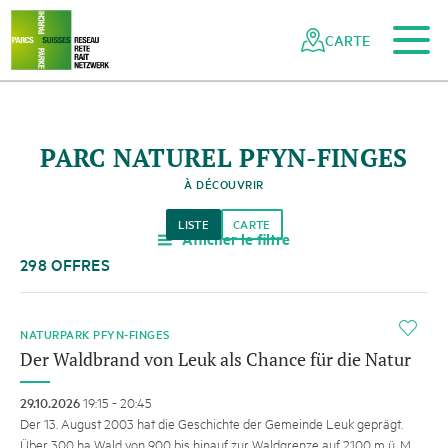
Vers le contenu principal
Vers la navigation mobile
Vers la recherche
Vers la zone des pieds
Vers le plan du site
Naviguer
Navigation
dans
rapide
CARTE
le
réseau
des
parcs
PARC NATUREL PFYN-FINGES
suisses
À DÉCOUVRIR
LISTE
CARTE
Afficher le filtre
a
298 OFFRES
i
NATURPARK PFYN-FINGES
Der Waldbrand von Leuk als Chance für die Natur
29.10.2026
19:15 - 20:45
Der 13. August 2003 hat die Geschichte der Gemeinde Leuk geprägt.
Über 300 ha Wald von 900 bis hinauf zur Waldgrenze auf 2100 m ü. M.