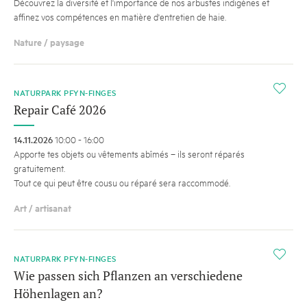
Découvrez la diversité et l'importance de nos arbustes indigènes et
affinez vos compétences en matière d'entretien de haie.
Nature / paysage
i
NATURPARK PFYN-FINGES
Repair Café 2026
14.11.2026
10:00 - 16:00
Apporte tes objets ou vêtements abîmés – ils seront réparés
gratuitement.
Tout ce qui peut être cousu ou réparé sera raccommodé.
Art / artisanat
i
NATURPARK PFYN-FINGES
Wie passen sich Pflanzen an verschiedene
Höhenlagen an?