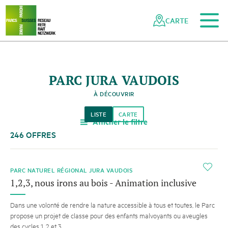
Vers le contenu principal
Vers la navigation mobile
Vers la recherche
Vers la zone des pieds
Vers le plan du site
Naviguer
Navigation
dans
rapide
CARTE
le
réseau
des
parcs
PARC JURA VAUDOIS
suisses
À DÉCOUVRIR
LISTE
CARTE
Afficher le filtre
a
246 OFFRES
i
PARC NATUREL RÉGIONAL JURA VAUDOIS
1,2,3, nous irons au bois - Animation inclusive
Dans une volonté de rendre la nature accessible à tous et toutes, le Parc
propose un projet de classe pour des enfants malvoyants ou aveugles
des cycles 1, 2 et 3.