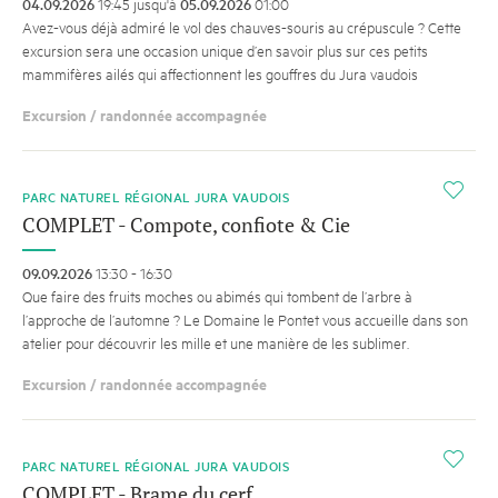
04.09.2026
19:45 jusqu'à
05.09.2026
01:00
Avez-vous déjà admiré le vol des chauves-souris au crépuscule ? Cette
excursion sera une occasion unique d’en savoir plus sur ces petits
mammifères ailés qui affectionnent les gouffres du Jura vaudois
Excursion / randonnée accompagnée
i
PARC NATUREL RÉGIONAL JURA VAUDOIS
COMPLET - Compote, confiote & Cie
09.09.2026
13:30 - 16:30
Que faire des fruits moches ou abimés qui tombent de l’arbre à
l’approche de l’automne ? Le Domaine le Pontet vous accueille dans son
atelier pour découvrir les mille et une manière de les sublimer.
Excursion / randonnée accompagnée
i
PARC NATUREL RÉGIONAL JURA VAUDOIS
COMPLET - Brame du cerf