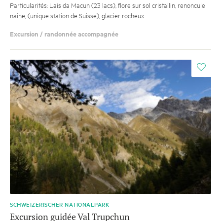
Particularités: Lais da Macun (23 lacs), flore sur sol cristallin, renoncule
naine, (unique station de Suisse), glacier rocheux.
Excursion / randonnée accompagnée
i
SCHWEIZERISCHER NATIONALPARK
Excursion guidée Val Trupchun