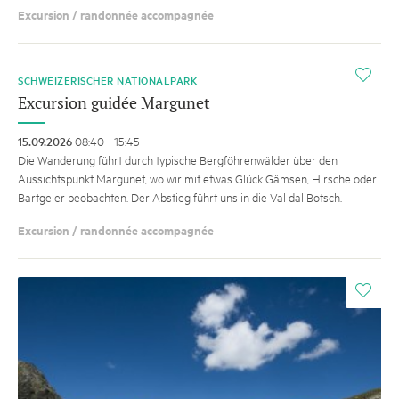
Excursion / randonnée accompagnée
i
SCHWEIZERISCHER NATIONALPARK
Excursion guidée Margunet
15.09.2026
08:40 - 15:45
Die Wanderung führt durch ­typische Bergföhrenwälder über den
Aussichtspunkt Margunet, wo wir mit etwas Glück Gämsen, Hirsche oder
Bartgeier beobachten. Der Abstieg führt uns in die Val dal Botsch.
Excursion / randonnée accompagnée
i