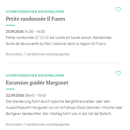
i
SCHWEIZERISCHER NATIONALPARK
Petite randonnée Il Fuorn
21.09.2026
14:00 - 16:30
Petite randonnée (2 1/2 h): les lundis en haute saison. Randonnée
facile de découverte du Parc National dans la région d’Il Fuorn.
Excursion / randonnée accompagnée
i
SCHWEIZERISCHER NATIONALPARK
Excursion guidée Margunet
22.09.2026
08:40 - 15:45
Die Wanderung führt durch ­typische Bergföhrenwälder über den
Aussichtspunkt Margunet, wo wir mit etwas Glück Gämsen, Hirsche oder
Bartgeier beobachten. Der Abstieg führt uns in die Val dal Botsch.
Excursion / randonnée accompagnée