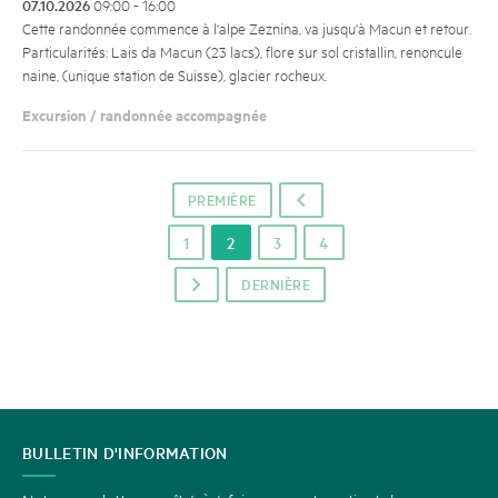
07.10.2026
09:00 - 16:00
Cette randonnée commence à l'alpe Zeznina, va jusqu'à Macun et retour.
Particularités: Lais da Macun (23 lacs), flore sur sol cristallin, renoncule
naine, (unique station de Suisse), glacier rocheux.
Excursion / randonnée accompagnée
PREMIÈRE
o
1
2
3
4
DERNIÈRE
p
CONTACT
BULLETIN D'INFORMATION