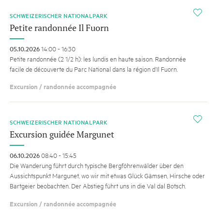
i
SCHWEIZERISCHER NATIONALPARK
Petite randonnée Il Fuorn
05.10.2026
14:00 - 16:30
Petite randonnée (2 1/2 h): les lundis en haute saison. Randonnée
facile de découverte du Parc National dans la région d’Il Fuorn.
Excursion / randonnée accompagnée
i
SCHWEIZERISCHER NATIONALPARK
Excursion guidée Margunet
06.10.2026
08:40 - 15:45
Die Wanderung führt durch ­typische Bergföhrenwälder über den
Aussichtspunkt Margunet, wo wir mit etwas Glück Gämsen, Hirsche oder
Bartgeier beobachten. Der Abstieg führt uns in die Val dal Botsch.
Excursion / randonnée accompagnée