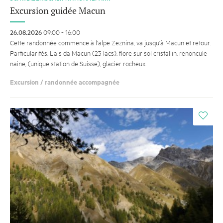
Excursion guidée Macun
26.08.2026
09:00 - 16:00
Cette randonnée commence à l'alpe Zeznina, va jusqu'à Macun et retour.
Particularités: Lais da Macun (23 lacs), flore sur sol cristallin, renoncule
naine, (unique station de Suisse), glacier rocheux.
Excursion / randonnée accompagnée
i