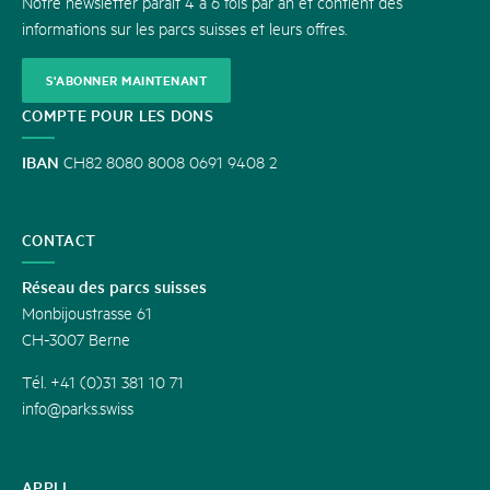
Notre newsletter paraît 4 à 6 fois par an et contient des
informations sur les parcs suisses et leurs offres.
S'ABONNER MAINTENANT
COMPTE POUR LES DONS
IBAN
CH82 8080 8008 0691 9408 2
CONTACT
Réseau des parcs suisses
Monbijoustrasse 61
CH-3007 Berne
Tél. +41 (0)31 381 10 71
info@parks.swiss
APPLI