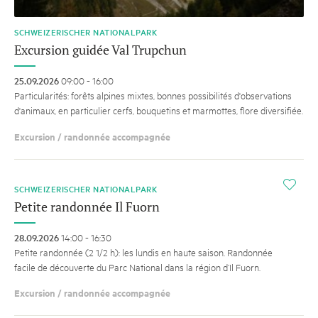
SCHWEIZERISCHER NATIONALPARK
Excursion guidée Val Trupchun
25.09.2026
09:00 - 16:00
Particularités: forêts alpines mixtes, bonnes possibilités d'observations
d'animaux, en particulier cerfs, bouquetins et marmottes, flore diversifiée.
Excursion / randonnée accompagnée
i
SCHWEIZERISCHER NATIONALPARK
Petite randonnée Il Fuorn
28.09.2026
14:00 - 16:30
Petite randonnée (2 1/2 h): les lundis en haute saison. Randonnée
facile de découverte du Parc National dans la région d’Il Fuorn.
Excursion / randonnée accompagnée