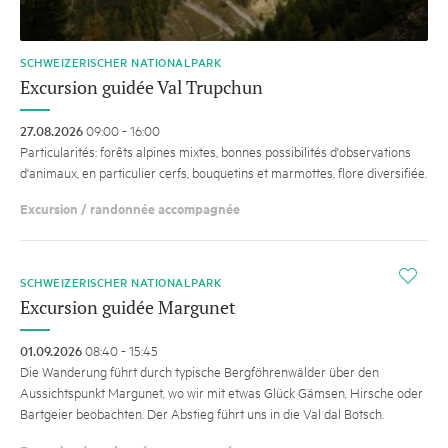
SCHWEIZERISCHER NATIONALPARK
Excursion guidée Val Trupchun
27.08.2026
09:00 - 16:00
Particularités: forêts alpines mixtes, bonnes possibilités d'observations
d'animaux, en particulier cerfs, bouquetins et marmottes, flore diversifiée.
Excursion / randonnée accompagnée
i
SCHWEIZERISCHER NATIONALPARK
Excursion guidée Margunet
01.09.2026
08:40 - 15:45
Die Wanderung führt durch ­typische Bergföhrenwälder über den
Aussichtspunkt Margunet, wo wir mit etwas Glück Gämsen, Hirsche oder
Bartgeier beobachten. Der Abstieg führt uns in die Val dal Botsch.