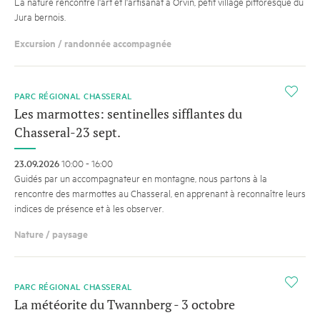
La nature rencontre l'art et l'artisanat à Orvin, petit village pittoresque du
Jura bernois.
Excursion / randonnée accompagnée
i
PARC RÉGIONAL CHASSERAL
Les marmottes: sentinelles sifflantes du
Chasseral-23 sept.
23.09.2026
10:00 - 16:00
Guidés par un accompagnateur en montagne, nous partons à la
rencontre des marmottes au Chasseral, en apprenant à reconnaître leurs
indices de présence et à les observer.
Nature / paysage
i
PARC RÉGIONAL CHASSERAL
La météorite du Twannberg - 3 octobre