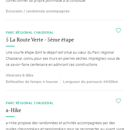
confectionner sa propre pommade à la consoude.
Excursion / randonnée accompagnée
i
PARC RÉGIONAL CHASSERAL
5 La Route Verte - 5ème étape
Une courte étape dont le départ est situé au cœur du Parc régional
Chasseral, connu pour ses murs en pierres sèches. Imprégnez-vous de
ce savoir-faire centenaire en admirant ces constructions.
Itinéraire E-Bike
Estimation de temps: 4 heures
Longueur du parcours: 49.00km
i
PARC RÉGIONAL CHASSERAL
a-Hike
a-Hike propose des randonnées et activités accompagnées par des
guides chevronné·e·s et passionné·e·s pour se reconnecter au vivant, vivre