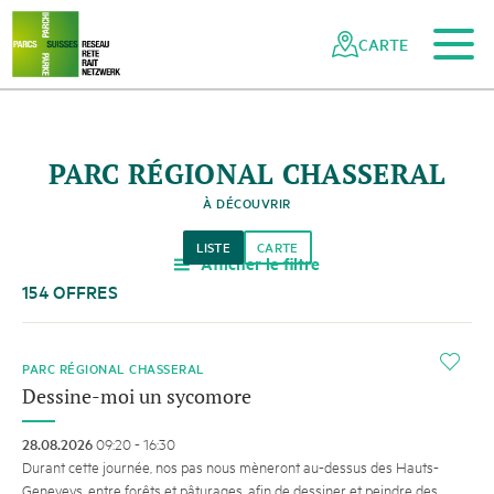
Vers le contenu principal
Vers la navigation mobile
Vers la recherche
Vers la zone des pieds
Vers le plan du site
Naviguer
Navigation
dans
rapide
CARTE
le
réseau
des
parcs
PARC RÉGIONAL CHASSERAL
suisses
À DÉCOUVRIR
LISTE
CARTE
Afficher le filtre
a
154 OFFRES
i
PARC RÉGIONAL CHASSERAL
Dessine-moi un sycomore
28.08.2026
09:20 - 16:30
Durant cette journée, nos pas nous mèneront au-dessus des Hauts-
Geneveys, entre forêts et pâturages, afin de dessiner et peindre des