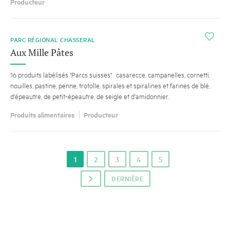
Producteur
i
PARC RÉGIONAL CHASSERAL
Aux Mille Pâtes
16 produits labélisés "Parcs suisses" : casarecce, campanelles, cornetti,
nouilles, pastine, penne, trotolle, spirales et spiralines et farines de blé,
d'épeautre, de petit-épeautre, de seigle et d'amidonnier.
Produits alimentaires
Producteur
1
2
3
4
5
DERNIÈRE
p