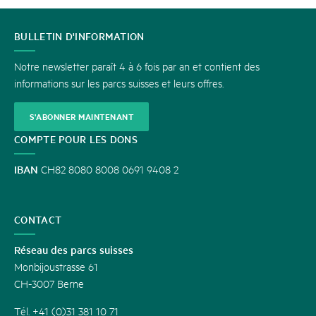
CONTACT
BULLETIN D'INFORMATION
Notre newsletter paraît 4 à 6 fois par an et contient des
informations sur les parcs suisses et leurs offres.
S'ABONNER MAINTENANT
COMPTE POUR LES DONS
IBAN
CH82 8080 8008 0691 9408 2
CONTACT
Réseau des parcs suisses
Monbijoustrasse 61
CH-3007 Berne
Tél. +41 (0)31 381 10 71